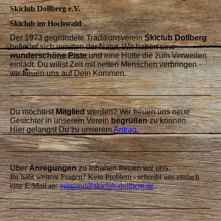
Skiclub Dollberg e.V.
Skiclub im Hochwald
Der 1973 gegründete Traditionsverein
Skiclub Dollberg
befindet sich inmitten der Natur. Wir haben eine
wunderschöne Piste
und eine Hütte die zum Verweilen
einlädt. Du willst Zeit mit netten Menschen verbringen -
wir freuen uns auf Dein Kommen.
Du möchtest
Mitglied
werden? Wir freuen uns neue
Gesichter in unserem Verein
begrüßen
zu können.
Hier gelangst Du zu unserem
Antrag.
Über
Anregungen
zu Inhalten freuen wir uns.
Ihr habt weitere Fragen? Kein Problem - schreibt uns einfach
eine E-Mail an:
vorstand@skiclub-dollberg.de