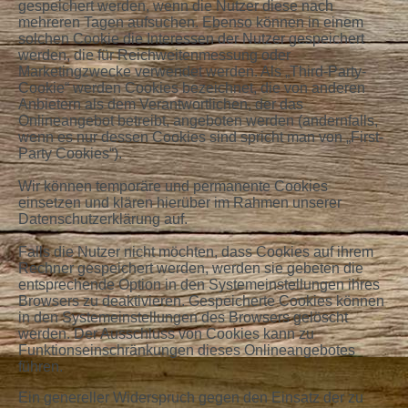
gespeichert werden, wenn die Nutzer diese nach
mehreren Tagen aufsuchen. Ebenso können in einem
solchen Cookie die Interessen der Nutzer gespeichert
werden, die für Reichweitenmessung oder
Marketingzwecke verwendet werden. Als „Third-Party-
Cookie“ werden Cookies bezeichnet, die von anderen
Anbietern als dem Verantwortlichen, der das
Onlineangebot betreibt, angeboten werden (andernfalls,
wenn es nur dessen Cookies sind spricht man von „First-
Party Cookies“).
Wir können temporäre und permanente Cookies
einsetzen und klären hierüber im Rahmen unserer
Datenschutzerklärung auf.
Falls die Nutzer nicht möchten, dass Cookies auf ihrem
Rechner gespeichert werden, werden sie gebeten die
entsprechende Option in den Systemeinstellungen ihres
Browsers zu deaktivieren. Gespeicherte Cookies können
in den Systemeinstellungen des Browsers gelöscht
werden. Der Ausschluss von Cookies kann zu
Funktionseinschränkungen dieses Onlineangebotes
führen.
Ein genereller Widerspruch gegen den Einsatz der zu