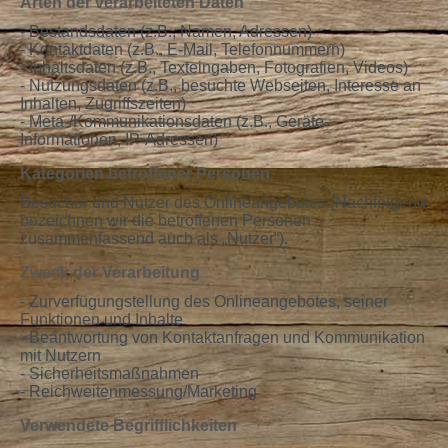
Arten der verarbeiteten Daten
- Bestandsdaten (z.B., Namen, Adressen)
- Kontaktdaten (z.B., E-Mail, Telefonnummern)
- Inhaltsdaten (z.B., Texteingaben, Fotografien, Videos)
- Nutzungsdaten (z.B., besuchte Webseiten, Interesse an
Inhalten, Zugriffszeiten)
- Meta-/Kommunikationsdaten (z.B., Geräte-
Informationen, IP-Adressen)
Kategorien betroffener Personen
Besucher und Nutzer des Onlineangebotes (Nachfolgend
bezeichnen wir die betroffenen Personen
zusammenfassend auch als „Nutzer“).
Zweck der Verarbeitung
- Zurverfügungstellung des Onlineangebotes, seiner
Funktionen und Inhalte
- Beantwortung von Kontaktanfragen und Kommunikation
mit Nutzern
- Sicherheitsmaßnahmen
- Reichweitenmessung/Marketing
Verwendete Begrifflichkeiten