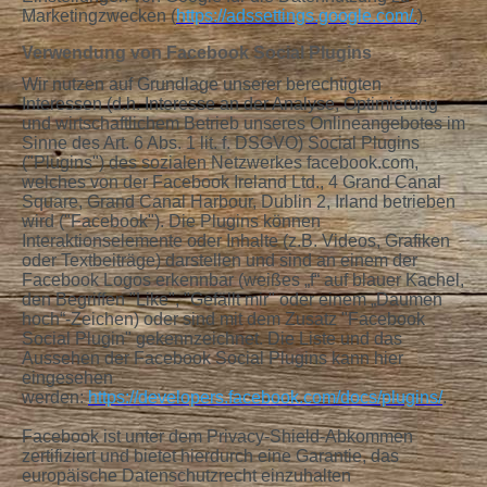
Marketingzwecken (
https://adssettings.google.com/.
).
Verwendung von Facebook Social Plugins
Wir nutzen auf Grundlage unserer berechtigten
Interessen (d.h. Interesse an der Analyse, Optimierung
und wirtschaftlichem Betrieb unseres Onlineangebotes im
Sinne des Art. 6 Abs. 1 lit. f. DSGVO) Social Plugins
("Plugins") des sozialen Netzwerkes facebook.com,
welches von der Facebook Ireland Ltd., 4 Grand Canal
Square, Grand Canal Harbour, Dublin 2, Irland betrieben
wird ("Facebook"). Die Plugins können
Interaktionselemente oder Inhalte (z.B. Videos, Grafiken
oder Textbeiträge) darstellen und sind an einem der
Facebook Logos erkennbar (weißes „f“ auf blauer Kachel,
den Begriffen "Like", "Gefällt mir" oder einem „Daumen
hoch“-Zeichen) oder sind mit dem Zusatz "Facebook
Social Plugin" gekennzeichnet. Die Liste und das
Aussehen der Facebook Social Plugins kann hier
eingesehen
werden:
https://developers.facebook.com/docs/plugins/
.
Facebook ist unter dem Privacy-Shield-Abkommen
zertifiziert und bietet hierdurch eine Garantie, das
europäische Datenschutzrecht einzuhalten