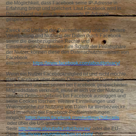
die Möglichkeit, dass Facebook seine IP-Adresse in
Erfahrung bringt und speichert. Laut Facebook wird in
Deutschland nur eine anonymisierte IP-Adresse
gespeichert.
Zweck und Umfang der Datenerhebung und die weitere
Verarbeitung und Nutzung der Daten durch Facebook
sowie die diesbezüglichen Rechte und
Einstellungsmöglichkeiten zum Schutz der Privatsphäre
der Nutzer, können diese den Datenschutzhinweisen von
Facebook
entnehmen:
https://www.facebook.com/about/privacy/
.
Wenn ein Nutzer Facebookmitglied ist und nicht möchte,
dass Facebook über dieses Onlineangebot Daten über
ihn sammelt und mit seinen bei Facebook gespeicherten
Mitgliedsdaten verknüpft, muss er sich vor der Nutzung
unseres Onlineangebotes bei Facebook ausloggen und
seine Cookies löschen. Weitere Einstellungen und
Widersprüche zur Nutzung von Daten für Werbezwecke,
sind innerhalb der Facebook-Profileinstellungen
möglich:
https://www.facebook.com/settings?tab=ads
oder über die US-amerikanische
Seite
http://www.aboutads.info/choices/
oder die EU-
Seite
http://www.youronlinechoices.com/
. Die