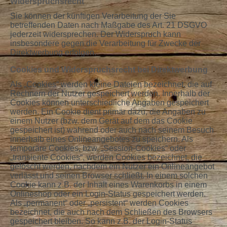
Widerspruchsrecht
Sie können der künftigen Verarbeitung der Sie
betreffenden Daten nach Maßgabe des Art. 21 DSGVO
jederzeit widersprechen. Der Widerspruch kann
insbesondere gegen die Verarbeitung für Zwecke der
Direktwerbung erfolgen.
Cookies und Widerspruchsrecht bei Direktwerbung
Als „Cookies“ werden kleine Dateien bezeichnet, die auf
Rechnern der Nutzer gespeichert werden. Innerhalb der
Cookies können unterschiedliche Angaben gespeichert
werden. Ein Cookie dient primär dazu, die Angaben zu
einem Nutzer (bzw. dem Gerät auf dem das Cookie
gespeichert ist) während oder auch nach seinem Besuch
innerhalb eines Onlineangebotes zu speichern. Als
temporäre Cookies, bzw. „Session-Cookies“ oder
„transiente Cookies“, werden Cookies bezeichnet, die
gelöscht werden, nachdem ein Nutzer ein Onlineangebot
verlässt und seinen Browser schließt. In einem solchen
Cookie kann z.B. der Inhalt eines Warenkorbs in einem
Onlineshop oder ein Login-Status gespeichert werden.
Als „permanent“ oder „persistent“ werden Cookies
bezeichnet, die auch nach dem Schließen des Browsers
gespeichert bleiben. So kann z.B. der Login-Status