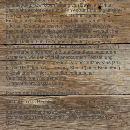
Offenlegung, bzw. Übermittlung von Daten an Dritte
geschieht, erfolgt dies nur, wenn es zur Erfüllung unserer
(vor)vertraglichen Pflichten, auf Grundlage Ihrer
Einwilligung, aufgrund einer rechtlichen Verpflichtung
oder auf Grundlage unserer berechtigten Interessen
geschieht. Vorbehaltlich gesetzlicher oder vertraglicher
Erlaubnisse, verarbeiten oder lassen wir die Daten in
einem Drittland nur beim Vorliegen der besonderen
Voraussetzungen der Art. 44 ff. DSGVO verarbeiten. D.h.
die Verarbeitung erfolgt z.B. auf Grundlage besonderer
Garantien, wie der offiziell anerkannten Feststellung
eines der EU entsprechenden Datenschutzniveaus (z.B.
für die USA durch das „Privacy Shield“) oder Beachtung
offiziell anerkannter spezieller vertraglicher
Verpflichtungen (so genannte
„Standardvertragsklauseln“).
Rechte der betroffenen Personen
Sie haben das Recht, eine Bestätigung darüber zu
verlangen, ob betreffende Daten verarbeitet werden und
auf Auskunft über diese Daten sowie auf weitere
Informationen und Kopie der Daten entsprechend Art. 15
DSGVO.