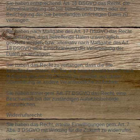
Sie haben entsprechend. Art. 16 DSGVO das Recht, die
Vervollständigung der Sie betreffenden Daten oder die
Berichtigung der Sie betreffenden unrichtigen Daten zu
verlangen.
Sie haben nach Maßgabe des Art. 17 DSGVO das Recht
zu verlangen, dass betreffende Daten unverzüglich
gelöscht werden, bzw. alternativ nach Maßgabe des Art.
18 DSGVO eine Einschränkung der Verarbeitung der
Daten zu verlangen.
Sie haben das Recht zu verlangen, dass die Sie
betreffenden Daten, die Sie uns bereitgestellt haben nach
Maßgabe des Art. 20 DSGVO zu erhalten und deren
Übermittlung an andere Verantwortliche zu fordern.
Sie haben ferner gem. Art. 77 DSGVO das Recht, eine
Beschwerde bei der zuständigen Aufsichtsbehörde
einzureichen.
Widerrufsrecht
Sie haben das Recht, erteilte Einwilligungen gem. Art. 7
Abs. 3 DSGVO mit Wirkung für die Zukunft zu widerrufen.