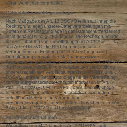
Verantwortlichen verarbeitet.
Maßgebliche Rechtsgrundlagen
Nach Maßgabe des Art. 13 DSGVO teilen wir Ihnen die
Rechtsgrundlagen unserer Datenverarbeitungen mit.
Sofern die Rechtsgrundlage in der Datenschutzerklärung
nicht genannt wird, gilt Folgendes: Die Rechtsgrundlage
für die Einholung von Einwilligungen ist Art. 6 Abs. 1 lit. a
und Art. 7 DSGVO, die Rechtsgrundlage für die
Verarbeitung zur Erfüllung unserer Leistungen und
Durchführung vertraglicher Maßnahmen sowie
Beantwortung von Anfragen ist Art. 6 Abs. 1 lit. b DSGVO,
die Rechtsgrundlage für die Verarbeitung zur Erfüllung
unserer rechtlichen Verpflichtungen ist Art. 6 Abs. 1 lit. c
DSGVO, und die Rechtsgrundlage
für die Verarbeitung
zur Wahrung unserer berechtigten Interessen ist Art. 6
Abs. 1 lit. f DSGVO. Für den Fall, dass lebenswichtige
Interessen der betroffenen Person oder einer anderen
natürlichen Person eine Verarbeitung
personenbezogener Daten erforderlich machen, dient Art.
6 Abs. 1 lit. d DSGVO als Rechtsgrundlage.
Sicherheitsmaßnahmen
Wir treffen nach Maßgabe des Art. 32 DSGVO unter