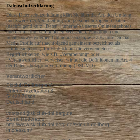
Datenschutzerklärung
Diese Datenschutzerklärung klärt Sie über die Art, den Umfang
und Zweck der Verarbeitung von personenbezogenen Daten
(nachfolgend kurz „Daten“) innerhalb unseres Onlineangebotes
und der mit ihm verbundenen Webseiten, Funktionen und
Inhalte sowie externen Onlinepräsenzen, wie z.B. unser Social
Media Profile auf (nachfolgend gemeinsam bezeichnet als
„Onlineangebot“). Im Hinblick auf die verwendeten
Begrifflichkeiten, wie z.B. „Verarbeitung“ oder
„Verantwortlicher“ verweisen wir auf die Definitionen im Art. 4
der Datenschutzgrundverordnung (DSGVO).
Verantwortlicher
Skiclub Dollberg e.V.
Unterer Atzelgarten 3
54422 Züsch
Deutschland
vorstand@skiclub-dollberg.de
Bernd Rüdenauer
http://www.skiclub-dollberg.de/skiclub-dollberg-
impressum/