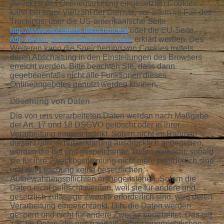
Zwecken des Onlinemarketing eingesetzten Cookies
kann bei einer Vielzahl der Dienste, vor allem im Fall des
Trackings, über die US-amerikanische Seite
http://www.aboutads.info/choices/
oder die EU-Seite
http://www.youronlinechoices.com/
erklärt werden. Des
Weiteren kann die Speicherung von Cookies mittels
deren Abschaltung in den Einstellungen des Browsers
erreicht werden. Bitte beachten Sie, dass dann
gegebenenfalls nicht alle Funktionen dieses
Onlineangebotes genutzt werden können.
Löschung von Daten
Die von uns verarbeiteten Daten werden nach Maßgabe
der Art. 17 und 18 DSGVO gelöscht oder in ihrer
Verarbeitung eingeschränkt. Sofern nicht im Rahmen
dieser Datenschutzerklärung ausdrücklich angegeben,
werden die bei uns gespeicherten Daten gelöscht, sobald
sie für ihre Zweckbestimmung nicht mehr erforderlich sind
und der Löschung keine gesetzlichen
Aufbewahrungspflichten entgegenstehen. Sofern die
Daten nicht gelöscht werden, weil sie für andere und
gesetzlich zulässige Zwecke erforderlich sind, wird deren
Verarbeitung eingeschränkt. D.h. die Daten werden
gesperrt und nicht für andere Zwecke verarbeitet. Das gilt
z.B. für Daten, die aus handels- oder steuerrechtlichen