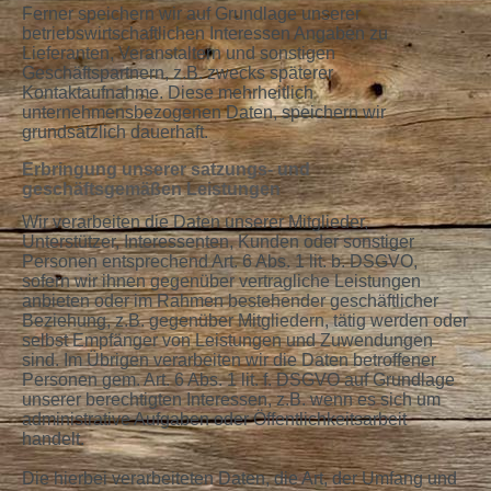
Ferner speichern wir auf Grundlage unserer
betriebswirtschaftlichen Interessen Angaben zu
Lieferanten, Veranstaltern und sonstigen
Geschäftspartnern, z.B. zwecks späterer
Kontaktaufnahme. Diese mehrheitlich
unternehmensbezogenen Daten, speichern wir
grundsätzlich dauerhaft.
Erbringung unserer satzungs- und
geschäftsgemäßen Leistungen
Wir verarbeiten die Daten unserer Mitglieder,
Unterstützer, Interessenten, Kunden oder sonstiger
Personen entsprechend Art. 6 Abs. 1 lit. b. DSGVO,
sofern wir ihnen gegenüber vertragliche Leistungen
anbieten oder im Rahmen bestehender geschäftlicher
Beziehung, z.B. gegenüber Mitgliedern, tätig werden oder
selbst Empfänger von Leistungen und Zuwendungen
sind. Im Übrigen verarbeiten wir die Daten betroffener
Personen gem. Art. 6 Abs. 1 lit. f. DSGVO auf Grundlage
unserer berechtigten Interessen, z.B. wenn es sich um
administrative Aufgaben oder Öffentlichkeitsarbeit
handelt.
Die hierbei verarbeiteten Daten, die Art, der Umfang und