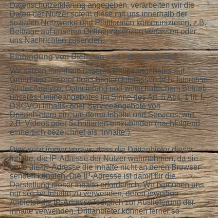
Datenschutzerklärung angegeben, verarbeiten wir die
Daten der Nutzer sofern diese mit uns innerhalb der
sozialen Netzwerke und Plattformen kommunizieren, z.B.
Beiträge auf unseren Onlinepräsenzen verfassen oder
uns Nachrichten zusenden.
Einbindung von Diensten und Inhalten Dritter
Wir setzen innerhalb unseres Onlineangebotes auf
Grundlage unserer berechtigten Interessen (d.h. Interesse
an der Analyse, Optimierung und wirtschaftlichem Betrieb
unseres Onlineangebotes im Sinne des Art. 6 Abs. 1 lit. f.
DSGVO) Inhalts- oder Serviceangebote von
Drittanbietern ein, um deren Inhalte und Services, wie
z.B. Videos oder Schriftarten einzubinden (nachfolgend
einheitlich bezeichnet als “Inhalte”).
Dies setzt immer voraus, dass die Drittanbieter dieser
Inhalte, die IP-Adresse der Nutzer wahrnehmen, da sie
ohne die IP-Adresse die Inhalte nicht an deren Browser
senden könnten. Die IP-Adresse ist damit für die
Darstellung dieser Inhalte erforderlich. Wir bemühen uns
nur solche Inhalte zu verwenden, deren jeweilige
Anbieter die IP-Adresse lediglich zur Auslieferung der
Inhalte verwenden. Drittanbieter können ferner so