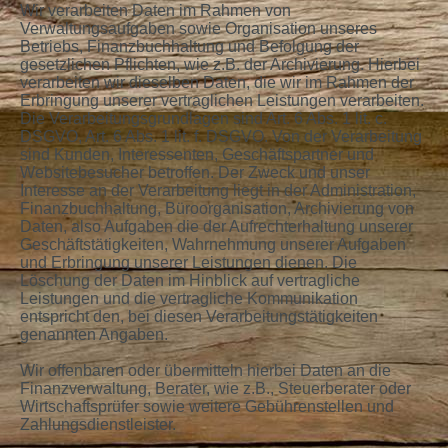
Wir verarbeiten Daten im Rahmen von
Verwaltungsaufgaben sowie Organisation unseres
Betriebs, Finanzbuchhaltung und Befolgung der
gesetzlichen Pflichten, wie z.B. der Archivierung. Hierbei
verarbeiten wir dieselben Daten, die wir im Rahmen der
Erbringung unserer vertraglichen Leistungen verarbeiten.
Die Verarbeitungsgrundlagen sind Art. 6 Abs. 1 lit. c.
DSGVO, Art. 6 Abs. 1 lit. f. DSGVO. Von der Verarbeitung
sind Kunden, Interessenten, Geschäftspartner und
Websitebesucher betroffen. Der Zweck und unser
Interesse an der Verarbeitung liegt in der Administration,
Finanzbuchhaltung, Büroorganisation, Archivierung von
Daten, also Aufgaben die der Aufrechterhaltung unserer
Geschäftstätigkeiten, Wahrnehmung unserer Aufgaben
und Erbringung unserer Leistungen dienen. Die
Löschung der Daten im Hinblick auf vertragliche
Leistungen und die vertragliche Kommunikation
entspricht den, bei diesen Verarbeitungstätigkeiten
genannten Angaben.
Wir offenbaren oder übermitteln hierbei Daten an die
Finanzverwaltung, Berater, wie z.B., Steuerberater oder
Wirtschaftsprüfer sowie weitere Gebührenstellen und
Zahlungsdienstleister.