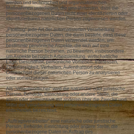
werden und technischen und organisatorischen
Maßnahmen unterliegen, die gewährleisten, dass die
personenbezogenen Daten nicht einer identifizierten oder
identifizierbaren natürlichen Person zugewiesen werden.
„Profiling“ jede Art der automatisierten Verarbeitung
personenbezogener Daten, die darin besteht, dass diese
personenbezogenen Daten verwendet werden, um
bestimmte persönliche Aspekte, die sich auf eine
natürliche Person beziehen, zu bewerten, insbesondere
um Aspekte bezüglich Arbeitsleistung, wirtschaftliche
Lage, Gesundheit, persönliche Vorlieben, Interessen,
Zuverlässigkeit, Verhalten, Aufenthaltsort oder
Ortswechsel dieser natürlichen Person zu analysieren
oder vorherzusagen.
Als „Verantwortlicher“ wird die natürliche oder juristische
Person, Behörde, Einrichtung oder andere Stelle, die
allein oder gemeinsam mit anderen über die Zwecke und
Mittel der Verarbeitung von personenbezogenen Daten
entscheidet, bezeichnet.
„Auftragsverarbeiter“ eine natürliche oder juristische
Person, Behörde, Einrichtung oder andere Stelle, die
personenbezogene Daten im Auftrag des