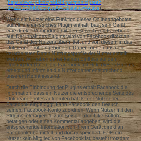
(
https://www.privacyshield.gov/participant?
id=a2zt0000000GnywAAC&status=Active
).
Wenn ein Nutzer eine Funktion dieses Onlineangebotes
aufruft, die ein solches Plugin enthält, baut sein Gerät
eine direkte Verbindung mit den Servern von Facebook
auf. Der Inhalt des Plugins wird von Facebook direkt an
das Gerät des Nutzers übermittelt und von diesem in das
Onlineangebot eingebunden. Dabei können aus den
verarbeiteten Daten Nutzungsprofile der Nutzer erstellt
werden. Wir haben daher keinen Einfluss auf den
Umfang der Daten, die Facebook mit Hilfe dieses Plugins
erhebt und informiert die Nutzer daher entsprechend
unserem Kenntnisstand.
Durch die Einbindung der Plugins erhält Facebook die
Information, dass ein Nutzer die entsprechende Seite des
Onlineangebotes aufgerufen hat. Ist der Nutzer bei
Facebook eingeloggt, kann Facebook den Besuch
seinem Facebook-Konto zuordnen. Wenn Nutzer mit den
Plugins interagieren, zum Beispiel den Like Button
betätigen oder einen Kommentar abgeben, wird die
entsprechende Information von Ihrem Gerät direkt an
Facebook übermittelt und dort gespeichert. Falls ein
Nutzer kein Mitglied von Facebook ist, besteht trotzdem