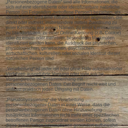
„Personenbezogene Daten“ sind alle Informationen, die
sich auf eine identifizierte oder identifizierbare natürliche
Person (im Folgenden „betroffene Person“) beziehen; als
identifizierbar wird eine natürliche Person angesehen, die
direkt oder indirekt, insbesondere mittels Zuordnung zu
einer Kennung wie einem Namen, zu einer Kennnummer,
zu Standortdaten, zu einer Online-Kennung (z.B. Cookie)
oder zu einem oder mehreren besonderen Merkmalen
identifiziert werden kann, die Ausdruck der physischen,
physiologischen, genetischen, psychischen,
wirtschaftlichen, kulturellen oder sozialen Identität dieser
natürlichen Person sind.
„Verarbeitung“ ist jeder mit oder ohne Hilfe automatisierter
Verfahren ausgeführte Vorgang oder jede solche
Vorgangsreihe im Zusammenhang mit
personenbezogenen Daten. Der Begriff reicht weit und
umfasst praktisch jeden Umgang mit Daten.
„Pseudonymisierung“ die Verarbeitung
personenbezogener Daten in einer Weise, dass die
personenbezogenen Daten ohne Hinzuziehung
zusätzlicher Informationen nicht mehr einer spezifischen
betroffenen Person zugeordnet werden können, sofern
diese zusätzlichen Informationen gesondert aufbewahrt