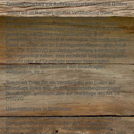
Zusammenarbeit mit Auftragsverarbeitern und Dritten
Sofern wir im Rahmen unserer Verarbeitung Daten
gegenüber anderen Personen und Unternehmen
(Auftragsverarbeitern oder Dritten) offenbaren, sie an
diese übermitteln oder ihnen sonst Zugriff auf die Daten
gewähren, erfolgt dies nur auf Grundlage einer
gesetzlichen Erlaubnis (z.B. wenn eine Übermittlung der
Daten an Dritte, wie an Zahlungsdienstleister, gem. Art. 6
Abs. 1 lit. b DSGVO zur Vertragserfüllung erforderlich ist),
Sie eingewilligt haben, eine rechtliche Verpflichtung dies
vorsieht oder auf Grundlage unserer berechtigten
Interessen (z.B. beim Einsatz von Beauftragten,
Webhostern, etc.).
Sofern wir Dritte mit der Verarbeitung von Daten auf
Grundlage eines sog. „Auftragsverarbeitungsvertrages“
beauftragen, geschieht dies auf Grundlage des Art. 28
DSGVO.
Übermittlungen in Drittländer
Sofern wir Daten in einem Drittland (d.h. außerhalb der
Europäischen Union (EU) oder des Europäischen
Wirtschaftsraums (EWR)) verarbeiten oder dies im
Rahmen der Inanspruchnahme von Diensten Dritter oder