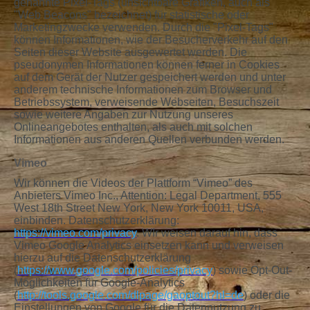
genannte Pixel-Tags (unsichtbare Grafiken, auch als
"Web Beacons" bezeichnet) für statistische oder
Marketingzwecke verwenden. Durch die "Pixel-Tags"
können Informationen, wie der Besucherverkehr auf den
Seiten dieser Website ausgewertet werden. Die
pseudonymen Informationen können ferner in Cookies
auf dem Gerät der Nutzer gespeichert werden und unter
anderem technische Informationen zum Browser und
Betriebssystem, verweisende Webseiten, Besuchszeit
sowie weitere Angaben zur Nutzung unseres
Onlineangebotes enthalten, als auch mit solchen
Informationen aus anderen Quellen verbunden werden.
Vimeo
Wir können die Videos der Plattform “Vimeo” des
Anbieters Vimeo Inc., Attention: Legal Department, 555
West 18th Street New York, New York 10011, USA,
einbinden. Datenschutzerklärung:
https://vimeo.com/privacy
. WIr weisen darauf hin, dass
Vimeo Google Analytics einsetzen kann und verweisen
hierzu auf die Datenschutzerklärung
(
https://www.google.com/policies/privacy
) sowie Opt-Out-
Möglichkeiten für Google-Analytics
(
http://tools.google.com/dlpage/gaoptout?hl=de
) oder die
Einstellungen von Google für die Datennutzung zu