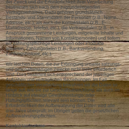
der Zweck und die Erforderlichkeit ihrer Verarbeitung
bestimmen sich nach dem zugrundeliegenden
Vertragsverhältnis. Dazu gehören grundsätzlich
Bestands- und Stammdaten der Personen (z.B., Name,
Adresse, etc.), als auch die Kontaktdaten (z.B., E-
Mailadresse, Telefon, etc.), die Vertragsdaten (z.B., in
Anspruch genommene Leistungen, mitgeteilte Inhalte und
Informationen, Namen von Kontaktpersonen) und sofern
wir zahlungspflichtige Leistungen oder Produkte
anbieten, Zahlungsdaten (z.B., Bankverbindung,
Zahlungshistorie, etc.).
Wir löschen Daten, die zur Erbringung unserer satzungs-
und geschäftsmäßigen Zwecke nicht mehr erforderlich
sind. Dies bestimmt sich entsprechend der jeweiligen
Aufgaben und vertraglichen Beziehungen. Im Fall
geschäftlicher Verarbeitung bewahren wir die Daten so
lange auf, wie sie zur Geschäftsabwicklung, als auch im
Hinblick auf etwaige Gewährleistungs- oder
Haftungspflichten relevant sein können. Die
Erforderlichkeit der Aufbewahrung der Daten wird alle
drei Jahre überprüft; im Übrigen gelten die gesetzlichen
Aufbewahrungspflichten.
Kontaktaufnahme