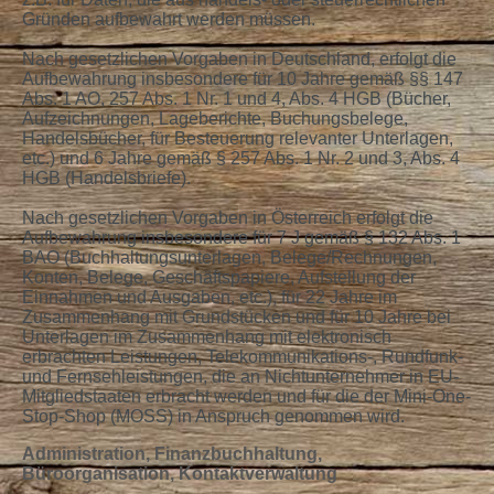
Gründen aufbewahrt werden müssen.
Nach gesetzlichen Vorgaben in Deutschland, erfolgt die
Aufbewahrung insbesondere für 10 Jahre gemäß §§ 147
Abs. 1 AO, 257 Abs. 1 Nr. 1 und 4, Abs. 4 HGB (Bücher,
Aufzeichnungen, Lageberichte, Buchungsbelege,
Handelsbücher, für Besteuerung relevanter Unterlagen,
etc.) und 6 Jahre gemäß § 257 Abs. 1 Nr. 2 und 3, Abs. 4
HGB (Handelsbriefe).
Nach gesetzlichen Vorgaben in Österreich erfolgt die
Aufbewahrung insbesondere für 7 J gemäß § 132 Abs. 1
BAO (Buchhaltungsunterlagen, Belege/Rechnungen,
Konten, Belege, Geschäftspapiere, Aufstellung der
Einnahmen und Ausgaben, etc.), für 22 Jahre im
Zusammenhang mit Grundstücken und für 10 Jahre bei
Unterlagen im Zusammenhang mit elektronisch
erbrachten Leistungen, Telekommunikations-, Rundfunk-
und Fernsehleistungen, die an Nichtunternehmer in EU-
Mitgliedstaaten erbracht werden und für die der Mini-One-
Stop-Shop (MOSS) in Anspruch genommen wird.
Administration, Finanzbuchhaltung,
Büroorganisation, Kontaktverwaltung