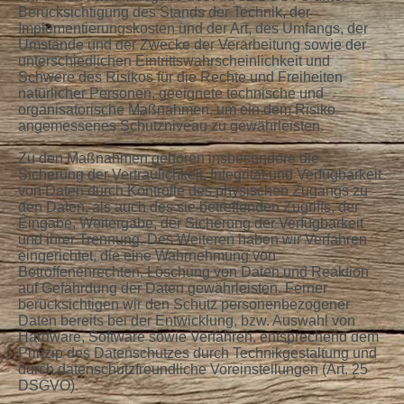
Berücksichtigung des Stands der Technik, der
Implementierungskosten und der Art, des Umfangs, der
Umstände und der Zwecke der Verarbeitung sowie der
unterschiedlichen Eintrittswahrscheinlichkeit und
Schwere des Risikos für die Rechte und Freiheiten
natürlicher Personen, geeignete technische und
organisatorische Maßnahmen, um ein dem Risiko
angemessenes Schutzniveau zu gewährleisten.
Zu den Maßnahmen gehören insbesondere die
Sicherung der Vertraulichkeit, Integrität und Verfügbarkeit
von Daten durch Kontrolle des physischen Zugangs zu
den Daten, als auch des sie betreffenden Zugriffs, der
Eingabe, Weitergabe, der Sicherung der Verfügbarkeit
und ihrer Trennung. Des Weiteren haben wir Verfahren
eingerichtet, die eine Wahrnehmung von
Betroffenenrechten, Löschung von Daten und Reaktion
auf Gefährdung der Daten gewährleisten. Ferner
berücksichtigen wir den Schutz personenbezogener
Daten bereits bei der Entwicklung, bzw. Auswahl von
Hardware, Software sowie Verfahren, entsprechend dem
Prinzip des Datenschutzes durch Technikgestaltung und
durch datenschutzfreundliche Voreinstellungen (Art. 25
DSGVO).