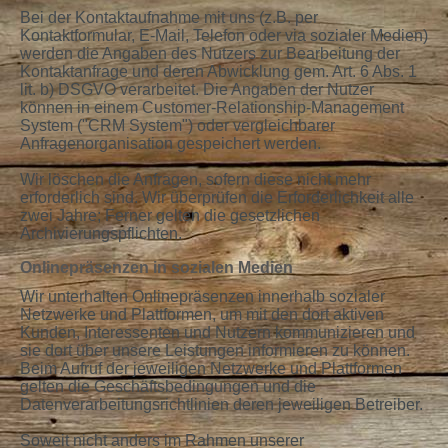
Bei der Kontaktaufnahme mit uns (z.B. per
Kontaktformular, E-Mail, Telefon oder via sozialer Medien)
werden die Angaben des Nutzers zur Bearbeitung der
Kontaktanfrage und deren Abwicklung gem. Art. 6 Abs. 1
lit. b) DSGVO verarbeitet. Die Angaben der Nutzer
können in einem Customer-Relationship-Management
System ("CRM System") oder vergleichbarer
Anfragenorganisation gespeichert werden.
Wir löschen die Anfragen, sofern diese nicht mehr
erforderlich sind. Wir überprüfen die Erforderlichkeit alle
zwei Jahre; Ferner gelten die gesetzlichen
Archivierungspflichten.
Onlinepräsenzen in sozialen Medien
Wir unterhalten Onlinepräsenzen innerhalb sozialer
Netzwerke und Plattformen, um mit den dort aktiven
Kunden, Interessenten und Nutzern kommunizieren und
sie dort über unsere Leistungen informieren zu können.
Beim Aufruf der jeweiligen Netzwerke und Plattformen
gelten die Geschäftsbedingungen und die
Datenverarbeitungsrichtlinien deren jeweiligen Betreiber.
Soweit nicht anders im Rahmen unserer